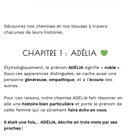
Découvrez nos chemises et nos blouses à travers
chacunes de leurs histoires.
CHAPITRE 1 : A
DÉLIA
Étymologiquement, le prénom
ADÉLIA
signifie «
noble
».
Sous ces apparences distinguées, se cache aussi une
personne
généreuse
,
empathique
, et à l’
écoute
des
autres.
Pour ces raisons, notre chemise ADÉLIA fait résonner en
elle une
histoire bien particulière
et porte le prénom de
cette femme qui va sûrement
faire écho en vous
.
Il était une fois… ADÉLIA, décrite en trois mots par ses
proches :