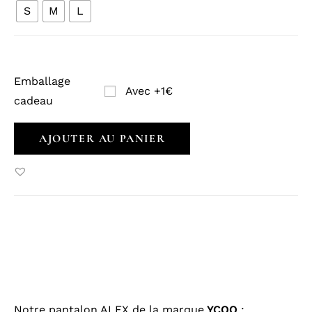
S
M
L
Emballage
Avec +1€
cadeau
AJOUTER AU PANIER
Notre pantalon ALEX de la marque
YCOO
: